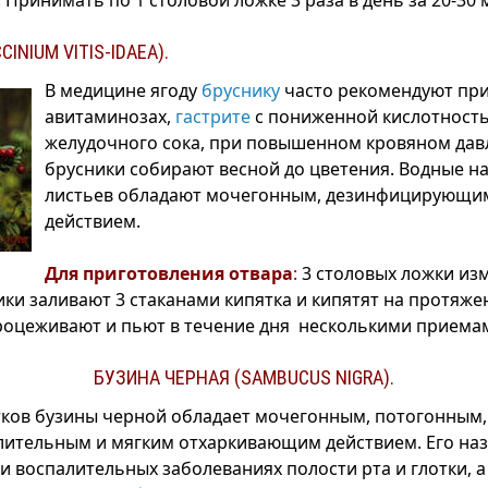
Принимать по 1 столовой ложке 3 раза в день за 20-30 
INIUM VITIS-IDAEA).
В медицине ягоду
бруснику
часто рекомендуют пр
авитаминозах,
гастрите
с пониженной кислотност
желудочного сока, при повышенном кровяном дав
брусники собирают весной до цветения. Водные н
листьев обладают мочегонным, дезинфицирующи
действием.
Для приготовления отвара
:
3 столовых ложки из
ики заливают 3 стаканами кипятка и кипятят на протяже
роцеживают и пьют в течение дня несколькими приема
БУЗИНА ЧЕРНАЯ (SAMBUCUS NIGRA).
тков бузины черной обладает мочегонным, потогонным,
ительным и мягким отхаркивающим действием. Его на
и воспалительных заболеваниях полости рта и глотки, а