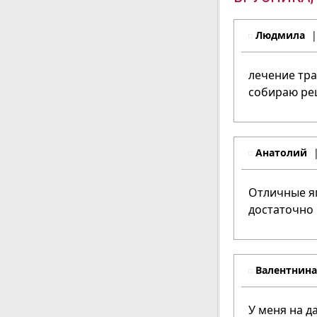
Людмила
лечение тра
собираю рец
Анатолий
Отличные яг
достаточно
Валентнина
У меня на д