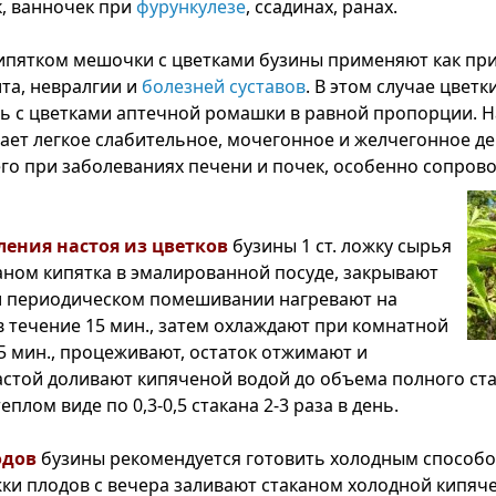
, ванночек при
фурункулезе
, ссадинах, ранах.
пятком мешочки с цветками бузины применяют как при
та, невралгии и
болезней суставов
. В этом случае цветк
 с цветками аптечной ромашки в равной пропорции. Н
ает легкое слабительное, мочегонное и желчегонное де
го при заболеваниях печени и почек, особенно сопро
ления настоя из цветков
бузины 1 ст. ложку сырья
аном кипятка в эмалированной посуде, закрывают
и периодическом помешивании нагревают на
в течение 15 мин., затем охлаждают при комнатной
5 мин., процеживают, остаток отжимают и
стой доливают кипяченой водой до объема полного ста
плом виде по 0,3-0,5 стакана 2-3 раза в день.
одов
бузины рекомендуется готовить холодным способом
жки плодов с вечера заливают стаканом холодной кипяч