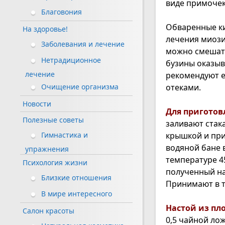
виде примочек
Благовония
Обваренные ки
На здоровье!
лечения миози
Заболевания и лечение
можно смешать
Нетрадиционное
бузины оказыв
лечение
рекомендуют е
отеками.
Очищение организма
Новости
Для приготов
Полезные советы
заливают стак
крышкой и пр
Гимнастика и
водяной бане 
упражнения
температуре 4
Психология жизни
полученный на
Близкие отношения
Принимают в те
В мире интересного
Настой из пл
Салон красоты
0,5 чайной ло