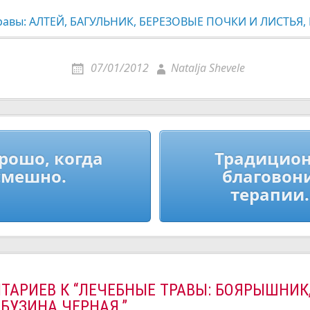
равы: АЛТЕЙ, БАГУЛЬНИК, БЕРЕЗОВЫЕ ПОЧКИ И ЛИСТЬЯ
07/01/2012
Natalja Shevele
ия
рошо, когда
Традицио
смешно.
благовони
терапии
ТАРИЕВ К “ЛЕЧЕБНЫЕ ТРАВЫ: БОЯРЫШНИК
 БУЗИНА ЧЕРНАЯ.”