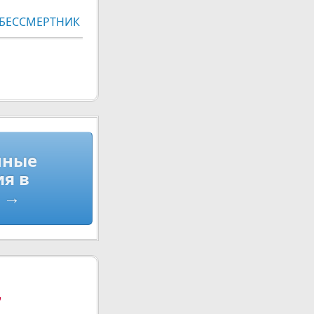
, БЕССМЕРТНИК
нные
я в
. →
,