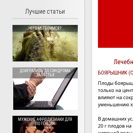
Лучшие статьи
ЧЕГО МЫ БОИМСЯ?
Лечебн
ДОИГРАЛИСЬ ДО СИНДРОМА
БОЯРЫШНИК (C
ЗАПЯСТЬЯ
Плоды боярыш
только на цен
влияют на сок
уменьшению х
В домашних у
МУЖСКИЕ АФРОДИЗИАКИ ДЛЯ
ПОТЕНЦИИ
20 г плодов на