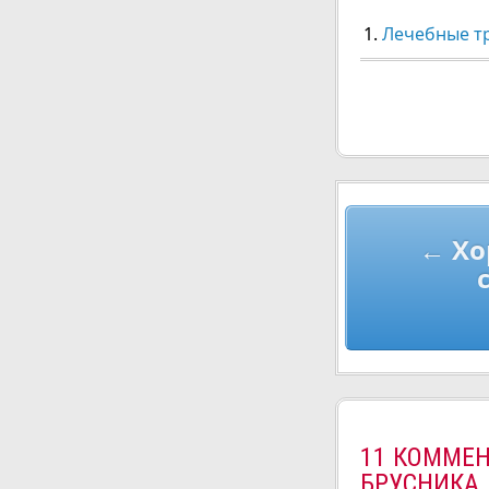
Лечебные т
Навигац
← Хо
по
записям
11 КОММЕН
БРУСНИКА,