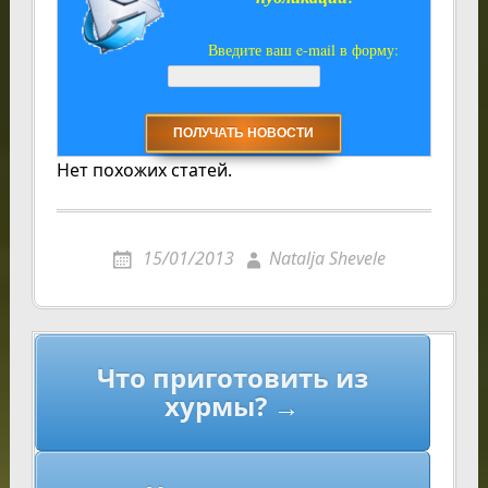
Введите ваш e-mail в форму:
Нет похожих статей.
15/01/2013
Natalja Shevele
Навигация
Что приготовить из
по
хурмы? →
записям