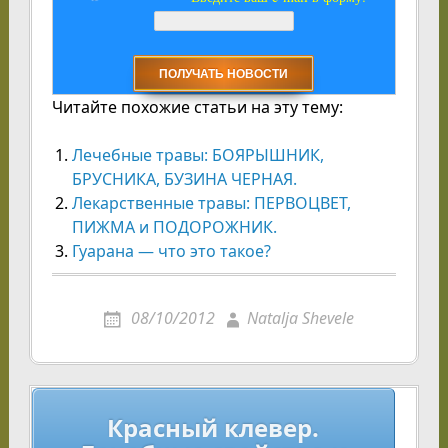
Читайте похожие статьи на эту тему:
Лечебные травы: БОЯРЫШНИК,
БРУСНИКА, БУЗИНА ЧЕРНАЯ.
Лекарственные травы: ПЕРВОЦВЕТ,
ПИЖМА и ПОДОРОЖНИК.
Гуарана — что это такое?
08/10/2012
Natalja Shevele
Навигация
Красный клевер.
по