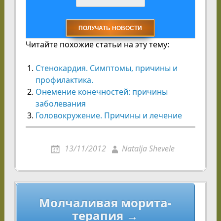
Читайте похожие статьи на эту тему:
Стенокардия. Симптомы, причины и
профилактика.
Онемение конечностей: причины
заболевания
Головокружениe. Причины и лечение
13/11/2012
Natalja Shevele
Навигация
Молчаливая морита-
по
терапия →
записям