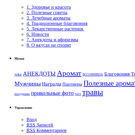
1. Здоровье и красота
2. Полезные советы
3. Лечебные ароматы
4. Традиционные благовония
5. Лекарственные растения.
6. Новости
7. Анекдоты и афоризмы
8. О вкусах не спорят
Метки
Аромат
АНЕКДОТЫ
Благовония Т
joke
БССОННИЦА
Полезные арома
Мужчины
Награды
Партнеры
травы
прикольные фото
похудение
тест
Управление
Вход
RSS
Записей
RSS
Комментариев