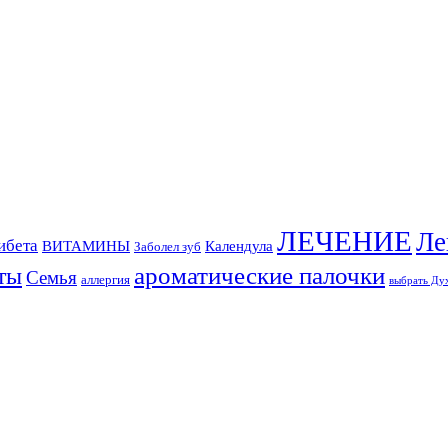
ЛЕЧЕНИЕ
Ле
ибета
ВИТАМИНЫ
Календула
Заболел зуб
ты
ароматические палочки
Семья
аллергия
выбрать Ду