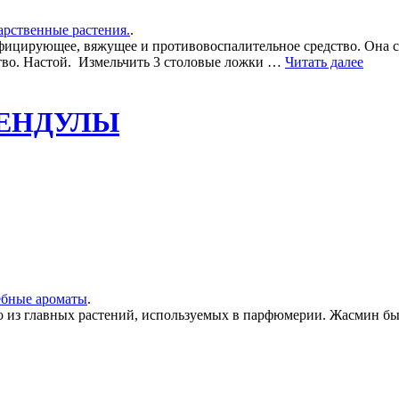
арственные растения.
.
ирующее, вяжущее и противовоспалительное средство. Она сни
ство. Настой. Измельчить 3 столовые ложки …
Читать далее
ЛЕНДУЛЫ
ебные ароматы
.
главных растений, используемых в парфюмерии. Жасмин был вв