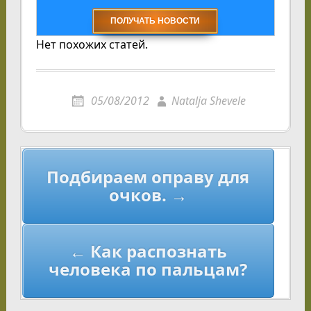
Нет похожих статей.
05/08/2012
Natalja Shevele
Навигация
Подбираем оправу для
по
очков. →
записям
← Как распознать
человека по пальцам?