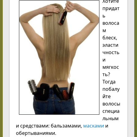
Хотите
придат
ь
волоса
м
блеск,
эласти
чность
и
мягкос
ть?
Тогда
побалу
йте
волосы
специа
льным
и средствами: бальзамами,
масками
и
обертываниями.