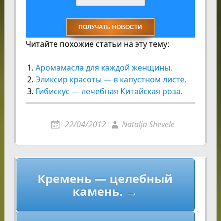
Читайте похожие статьи на эту тему:
Аромамасла для каждой женщины.
Эликсир красоты — в капустном листе.
Гибискус — лечебная Китайская роза.
22/04/2012
Natalja Shevele
Навигация
Кремень — целебный
по
камень. →
записям