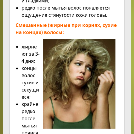
и гладкими;
редко после мытья волос появляется
ощущение стянутости кожи головы.
Смешанные (жирные при корнях, сухие
на концах) волосы:
жирне
ют за 3-
4 дня;
концы
волос
сухие и
секущи
еся;
крайне
редко
после
мытья
появля