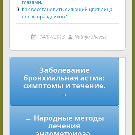
глазами.
Как восстановить сияющий цвет лица
после праздников?
14/07/2013
Natalja Shevele
Навигация
Заболевание
по
бронхиальная астма:
записям
симптомы и течение.
→
← Народные методы
лечения
эндометриоза.