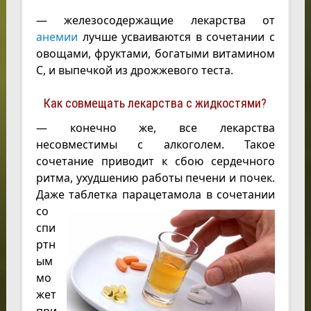
— железосодержащие лекарства от
анемии
лучше усваиваются в сочетании с
овощами, фруктами, богатыми витамином
С, и выпечкой из дрожжевого теста.
Как совмещать лекарства с жидкостями?
— конечно же, все лекарства
несовместимы с алкоголем. Такое
сочетание приводит к сбою сердечного
ритма, ухудшению работы печени и почек.
Даже
таблетка парацетамола в сочетании
со
спи
ртн
ым
мо
жет