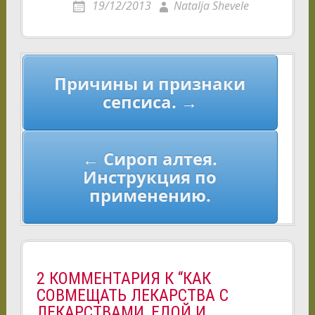
19/12/2013
Natalja Shevele
Навигация
Причины и признаки
по
сепсиса. →
записям
← Сироп алтея.
Инструкция по
применению.
2 КОММЕНТАРИЯ К “КАК
СОВМЕЩАТЬ ЛЕКАРСТВА С
ЛЕКАРСТВАМИ, ЕДОЙ И