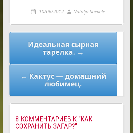
10/06/2012
Natalja Shevele
Навигация
Идеальная сырная
по
тарелка. →
записям
← Кактус — домашний
любимец.
8 КОММЕНТАРИЕВ К “КАК
СОХРАНИТЬ ЗАГАР?”