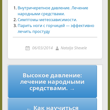
Внутричерепное давление. Лечение
народными средствами.
Симптомы метеозависимости.
Парить ноги с горчицей — эффективно
лечить простуду
06/03/2014
Natalja Shevele
Навигация
Высокое давление:
по
лечение народными
записям
средствами. →
← Как научиться