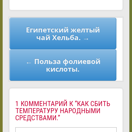
Навигация
Египетский желтый
по
чай Хельба. →
записям
← Польза фолиевой
кислоты.
1 КОММЕНТАРИЙ К “КАК СБИТЬ
ТЕМПЕРАТУРУ НАРОДНЫМИ
СРЕДСТВАМИ.”