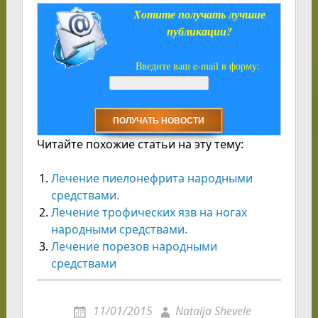
Хотите получать лучшие
публикации?
Введите ваш e-mail в форму:
Читайте похожие статьи на эту тему:
Лечение пиелонефрита народными
средствами.
Лечение трофических язв на ногах
народными средствами.
Лечение порезов народными
средствами
11/01/2015
Natalja Shevele