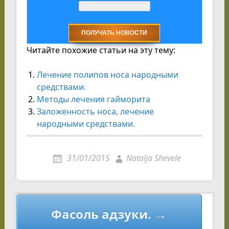
Читайте похожие статьи на эту тему:
Лечение полипов носа народными
средствами.
Методы лечения гайморита
Заложенность носа, лечение
народными средствами.
31/01/2015
Natalja Shevele
Навигация
Фасоль адзуки. →
по