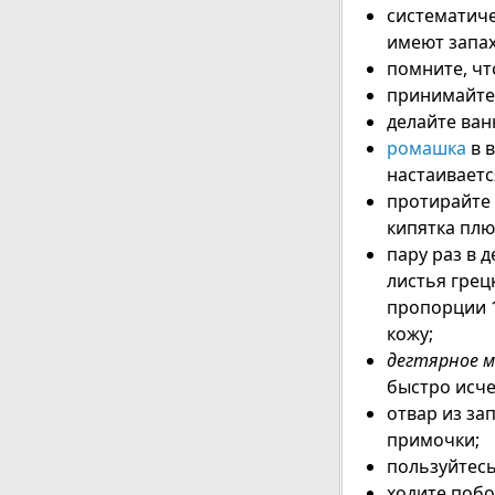
систематич
имеют запах
помните, чт
принимайте
делайте ван
ромашка
в в
настаивается
протирайте 
кипятка плю
пару раз в 
листья грец
пропорции 1
кожу;
дегтярное 
быстро исче
отвар из з
примочки;
пользуйтес
ходите поб