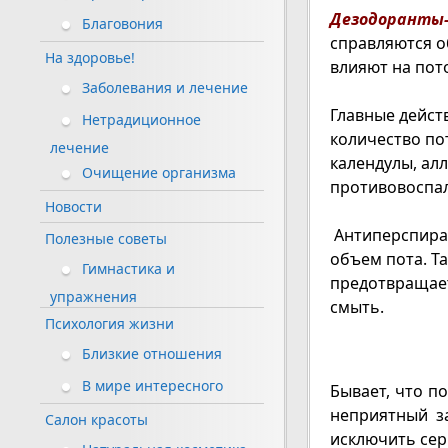
Дезодоранты
Благовония
справляются о
На здоровье!
влияют на пот
Заболевания и лечение
Главные дейс
Нетрадиционное
количество пот
лечение
календулы, ал
Очищение организма
противовоспа
Новости
Антиперспиран
Полезные советы
объем пота. Т
Гимнастика и
предотвращает
упражнения
смыть.
Психология жизни
Близкие отношения
В мире интересного
Бывает, что п
неприятный з
Салон красоты
исключить се