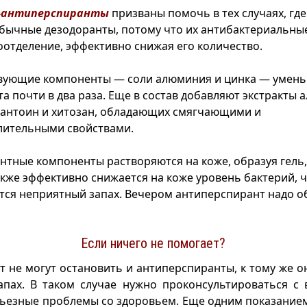
-антиперспиранты
призваны помочь в тех случаях, где
бычные дезодоранты, потому что их антибактериальн
оотделение, эффективно снижая его количество.
твующие компоненты — соли алюминия и цинка — умен
а почти в два раза. Еще в состав добавляют экстракты а
лантоин и хитозан, обладающих смягчающими и
лительными свойствами.
тные компоненты растворяются на коже, образуя гел
акже эффективно снижается на коже уровень бактерий, 
ся неприятный запах. Вечером антиперспирант надо о
Если ничего не помогает?
от не могут остановить и антиперспиранты, к тому же о
апах. В таком случае нужно проконсультироваться с 
рьезные проблемы со здоровьем. Еще одним показание