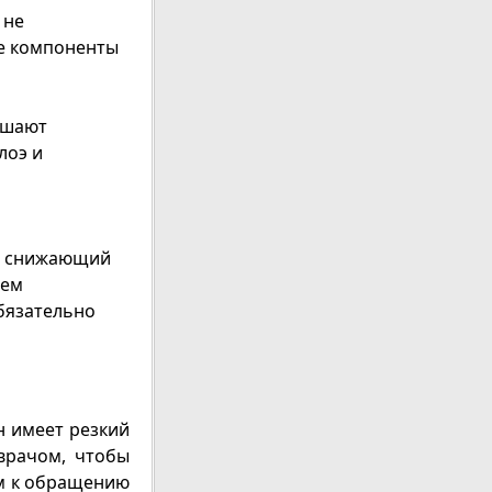
 не
ые компоненты
ьшают
лоэ и
ь, снижающий
чем
бязательно
н имеет резкий
врачом, чтобы
м к обращению