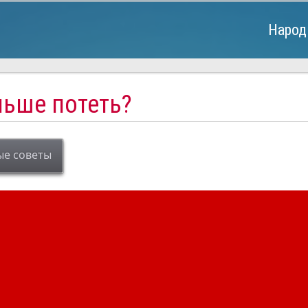
Народ
ньше потеть?
ые советы