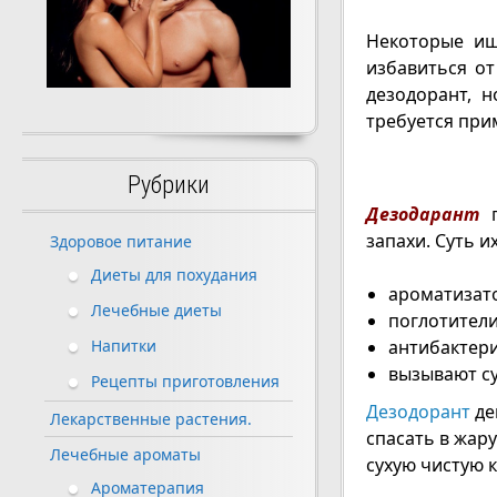
Некоторые ищ
избавиться от
дезодорант, н
требуется при
Рубрики
Дезодарант
запахи. Суть и
Здоровое питание
Диеты для похудания
ароматизато
Лечебные диеты
поглотители
антибактери
Напитки
вызывают су
Рецепты приготовления
Дезодорант
де
Лекарственные растения.
спасать в жару
Лечебные ароматы
сухую чистую к
Ароматерапия