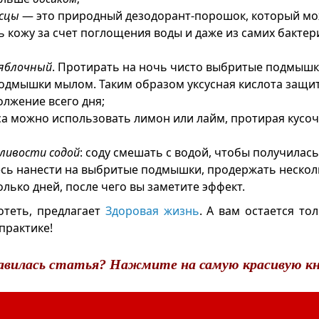
сцы
— это природный дезодорант-порошок, который м
 кожу за счет поглощения воды и даже из самих бактери
 яблочный
. Протирать на ночь чисто выбритые подмышк
дмышки мылом. Таким образом уксусная кислота защит
олжение всего дня;
са можно использовать лимон или лайм, протирая кусо
ливости содой
: соду смешать с водой, чтобы получилась
сь нанести на выбритые подмышки, продержать несколь
олько дней, после чего вы заметите эффект.
отеть, предлагает
Здоровая жизнь
. А вам остается то
практике!
авилась статья? Нажмите на самую красивую кн