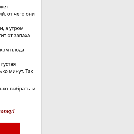
ожет
й, от чего они
и, а утром
ит от запаха
чком плода
 густая
ко минут. Так
лько выбрать и
опку!