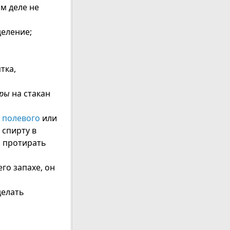
м деле не
деление;
тка,
оры
на стакан
 полевого
или
 спирту в
и протирать
го запахе, он
делать