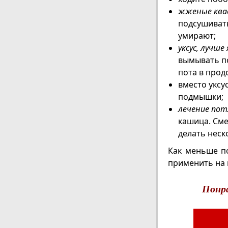
жженые ква
подсушивать
умирают;
уксус, лучше
вымывать по
пота в прод
вместо уксу
подмышки;
лечение пот
кашица. Сме
делать неск
Как меньше п
применить на 
Понр