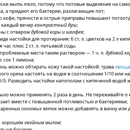
ески
мыть тел
о, потому что потовые выделения на само
а, а придают его бактерии, разлагающие пот;
о кофе, пряности и острые приправы повышают потоот
 каждый вечер
контрастный душ
;
ны с отваром
дубовой коры и шалфея
;
иде настойки для протирания: 6 ст. л. цветков на 2 л кипя
 час плюс 2 ст. л. питьевой соды.
проблемные места таким раствором — 1 ч. л.
дубовой к
с сок 1 лимона;
день можно обтирать кожу такой настойкой: трава
хвоща
кого ореха настоять на водке в соотношении 1/10 или на
/5. Разводить настойки напополам с кипяченой водой 
мыло
можно применять 2 раза в день. Не переживайте о е
зает вместе с повышенной потливостью и бактериями;
апаренных
сосновых веток
можно добавлять в ванну или 
ь хорошим
хвойным мылом
;
ольше
босиком
;