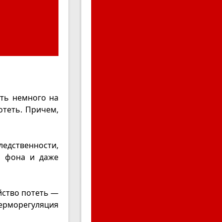
ыть немного на
отеть. Причем,
едственности,
о фона и даже
ойство потеть —
терморегуляция