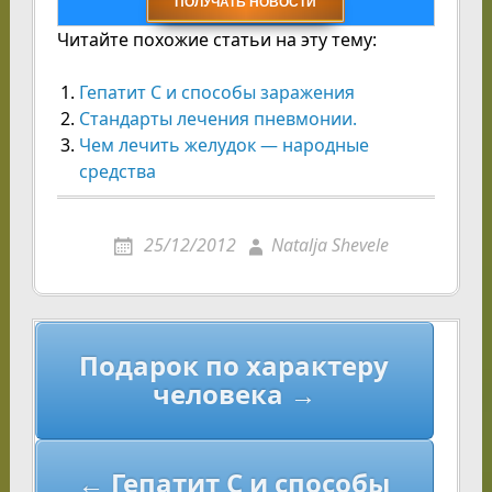
Читайте похожие статьи на эту тему:
Гепатит С и способы заражения
Стандарты лечения пневмонии.
Чем лечить желудок — народные
средства
25/12/2012
Natalja Shevele
Навигация
Подарок по характеру
по
человека →
записям
← Гепатит С и способы