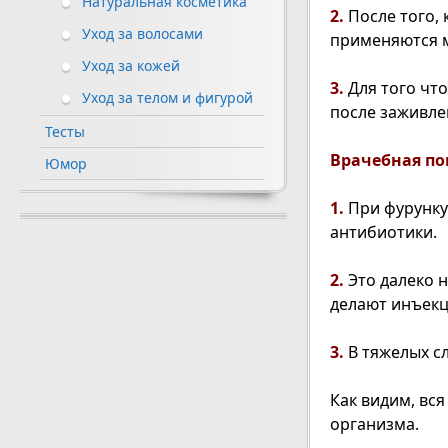
Натуральная косметика
2.
После того, 
Уход за волосами
применяются м
Уход за кожей
3.
Для того чт
Уход за телом и фигурой
после заживле
Тесты
Врачебная п
Юмор
1.
При фурунку
антибиотики.
2.
Это далеко 
делают инъекц
3.
В тяжелых сл
Как видим, вс
организма.