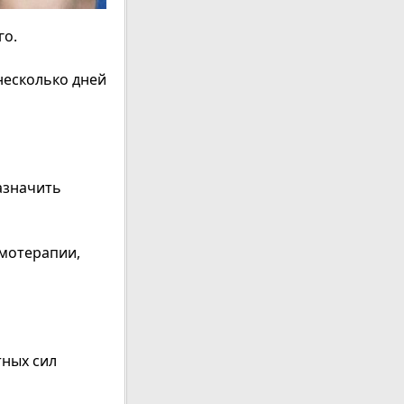
го.
несколько дней
азначить
емотерапии,
тных сил