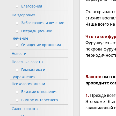
Благовония
Он вскрываетс
На здоровье!
стихнет воспа
Заболевания и лечение
Чаще всего на 
Нетрадиционное
Что такое фу
лечение
Фурункулез – 
Очищение организма
покрова фурун
Новости
периодичность
Полезные советы
Гимнастика и
Важно:
ни в к
упражнения
проводите са
Психология жизни
Близкие отношения
1.
Прежде всег
В мире интересного
Это может быт
салициловый с
Салон красоты