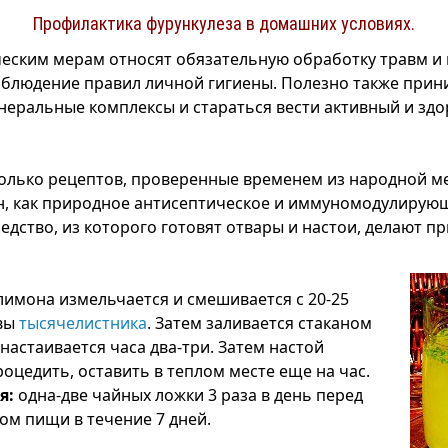
Профилактика фурункулеза в домашних условиях.
еским мерам относят обязательную обработку травм и
блюдение правил личной гигиены. Полезно также прин
еральные комплексы и стараться вести активный и зд
олько рецептов, проверенные временем из народной ме
н, как природное антисептическое и иммуномодулирую
едство, из которого готовят отвары и настои, делают п
лимона измельчается и смешивается с 20-25
вы
тысячелистника
. Затем заливается стаканом
настаивается часа два-три. Затем настой
оцедить, оставить в теплом месте еще на час.
я:
одна-две чайных ложки 3 раза в день перед
м пищи в течение 7 дней.