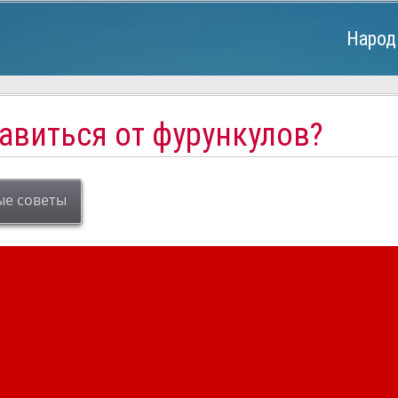
Народ
авиться от фурункулов?
ые советы