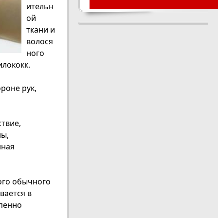
ительн
ой
ткани и
волося
ного
илококк.
роне рук,
ствие,
ны,
нная
ого обычного
вается в
епенно