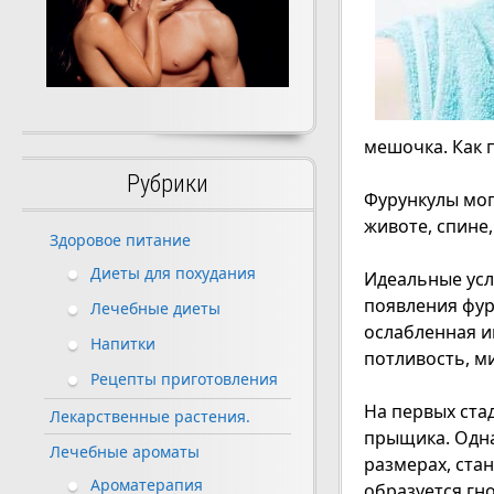
мешочка. Как 
Рубрики
Фурункулы могу
животе, спине,
Здоровое питание
Диеты для похудания
Идеальные усл
появления фур
Лечебные диеты
ослабленная и
Напитки
потливость, м
Рецепты приготовления
На первых ста
Лекарственные растения.
прыщика. Одна
Лечебные ароматы
размерах, ста
Ароматерапия
образуется гн