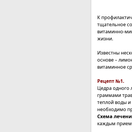
К профилактич
тщательное со
витаминно-мин
жизни.
Известны неск
основе – лимо
витаминное ср
Рецепт №1.
Цедра одного 
граммами тра
теплой воды и 
необходимо пр
Схема лечени
каждым приемо