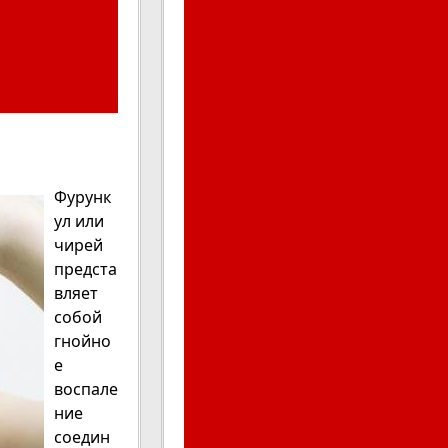
Фурунк
ул или
чирей
предста
вляет
собой
гнойно
е
воспале
ние
соедин