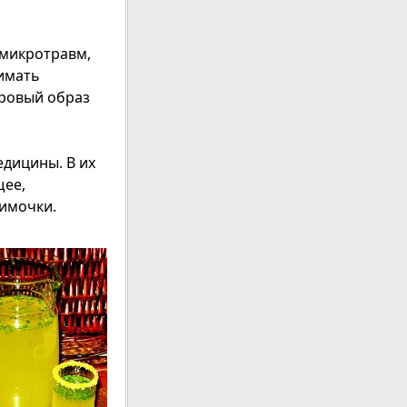
 микротравм,
имать
оровый образ
дицины. В их
щее,
римочки.