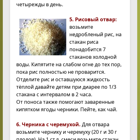
четырежды в день.
5. Рисовый отвар:
возьмите
недробленый рис, на
стакан риса
понадобится 7
стаканов холодной
воды. Кипятите на слабом огне до тех пор,
пока рис полностью не проварится.
Отделите рис и оставшуюся жидкость
тёплой давайте детям при диарее по 1/3
стакана с интервалом в 2 часа.
От поноса также помогают заваренные
кипятком ягоды черники. Пейте, как чай.
6. Черника с черемухой.
Для отвара
возьмите чернику и черемуху (20 г и 30 г
плодов). На 1 ст.л. смеси возьмите стакан