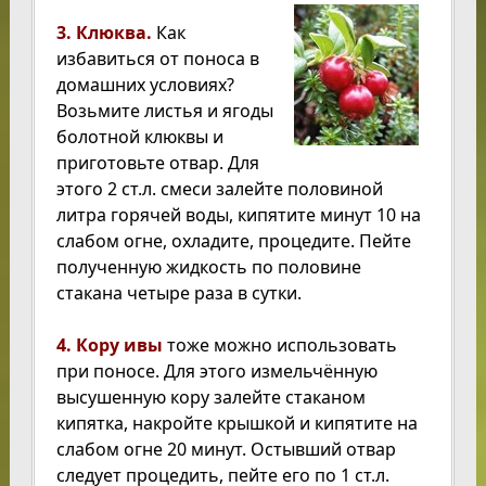
3. Клюква.
Как
избавиться от поноса в
домашних условиях?
Возьмите листья и ягоды
болотной клюквы и
приготовьте отвар. Для
этого 2 ст.л. смеси залейте половиной
литра горячей воды, кипятите минут 10 на
слабом огне, охладите, процедите. Пейте
полученную жидкость по половине
стакана четыре раза в сутки.
4. Кору ивы
тоже можно использовать
при поносе. Для этого измельчённую
высушенную кору залейте стаканом
кипятка, накройте крышкой и кипятите на
слабом огне 20 минут. Остывший отвар
следует процедить, пейте его по 1 ст.л.