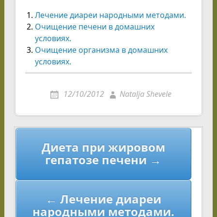
Лечение диареи народными методами.
Очищение печени в домашних
условиях.
Очищение организма в домашних
условиях.
12/10/2012
Natalja Shevele
Навигация
Диета при жировом
по
гепатозе печени →
записям
← Лечение диареи
народными методами.