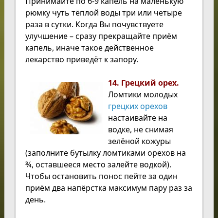
Принимайте по 6-9 капель на маленькую
рюмку чуть тёплой воды три или четыре
раза в сутки. Когда Вы почувствуете
улучшение – сразу прекращайте приём
капель, иначе такое действенное
лекарство приведёт к запору.
14. Грецкий орех.
Ломтики молодых
грецких орехов
настаивайте на
водке, не снимая
зелёной кожуры
(заполните бутылку ломтиками орехов на
¾, оставшееся место залейте водкой).
Чтобы остановить понос пейте за один
приём два напёрстка максимум пару раз за
день.