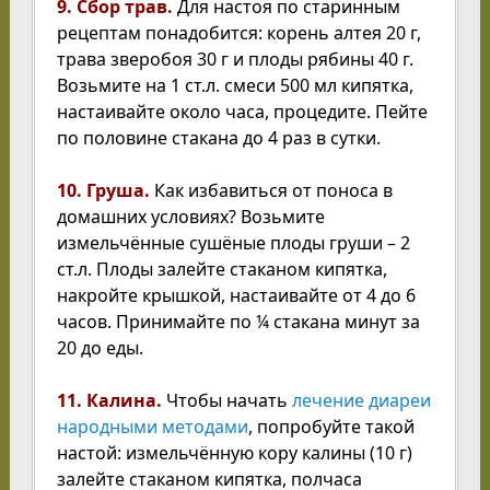
9. Сбор трав.
Для настоя по старинным
рецептам понадобится: корень алтея 20 г,
трава зверобоя 30 г и плоды рябины 40 г.
Возьмите на 1 ст.л. смеси 500 мл кипятка,
настаивайте около часа, процедите. Пейте
по половине стакана до 4 раз в сутки.
10. Груша.
Как избавиться от поноса в
домашних условиях? Возьмите
измельчённые сушёные плоды груши – 2
ст.л. Плоды залейте стаканом кипятка,
накройте крышкой, настаивайте от 4 до 6
часов. Принимайте по ¼ стакана минут за
20 до еды.
11. Калина.
Чтобы начать
лечение диареи
народными методами
, попробуйте такой
настой: измельчённую кору калины (10 г)
залейте стаканом кипятка, полчаса