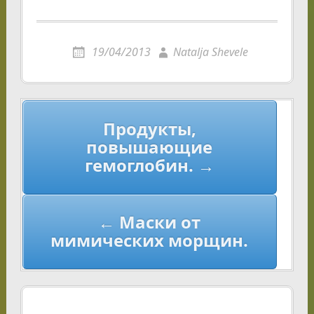
19/04/2013
Natalja Shevele
Навигация
Продукты,
по
повышающие
записям
гемоглобин. →
← Маски от
мимических морщин.