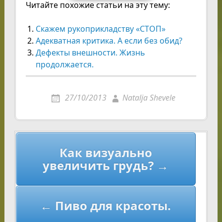
Читайте похожие статьи на эту тему:
Скажем рукоприкладству «СТОП»
Адекватная критика. А если без обид?
Дефекты внешности. Жизнь
продолжается.
27/10/2013
Natalja Shevele
Навигация
Как визуально
по
увеличить грудь? →
записям
← Пиво для красоты.