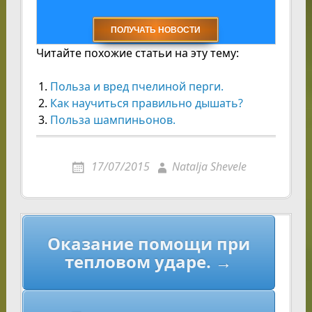
Читайте похожие статьи на эту тему:
Польза и вред пчелиной перги.
Как научиться правильно дышать?
Польза шампиньонов.
17/07/2015
Natalja Shevele
Навигация
Оказание помощи при
по
тепловом ударе. →
записям