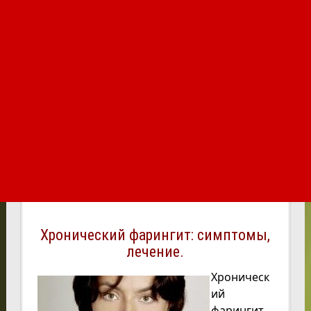
Хронический фарингит: симптомы,
лечение.
Хроническ
ий
фарингит