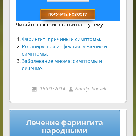
Читайте похожие статьи на эту тему:
Фарингит: причины и симптомы.
Ротавирусная инфекция: лечение и
симптомы.
Заболевание миома: симптомы и
лечение.
16/01/2014
Natalja Shevele
Навигация
Лечение фарингита
по
народными
записям