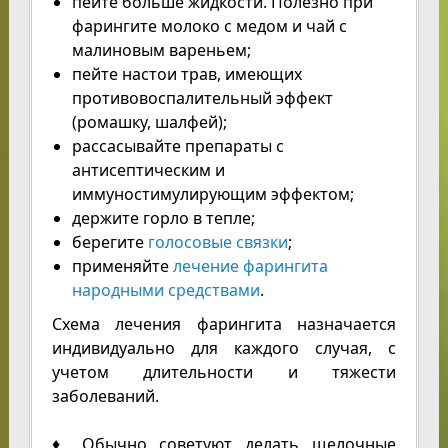
пейте больше жидкости. Полезно при
фарингите молоко с медом и чай с
малиновым вареньем;
пейте настои трав, имеющих
противовоспалительный эффект
(ромашку, шалфей);
рассасывайте препараты с
антисептическим и
иммуностимулирующим эффектом;
держите горло в тепле;
берегите
голосовые связки
;
применяйте
лечение фарингита
народными средствами
.
Схема лечения фарингита назначается
индивидуально для каждого случая, с
учетом длительности и тяжести
заболеваний.
♦ Обычно советуют делать щелочные