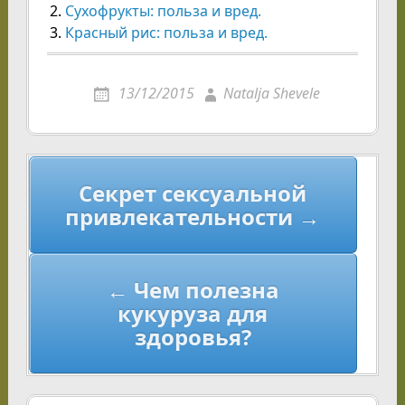
Сухофрукты: польза и вред.
Красный рис: польза и вред.
13/12/2015
Natalja Shevele
Навигация
Секрет сексуальной
по
привлекательности →
записям
← Чем полезна
кукуруза для
здоровья?