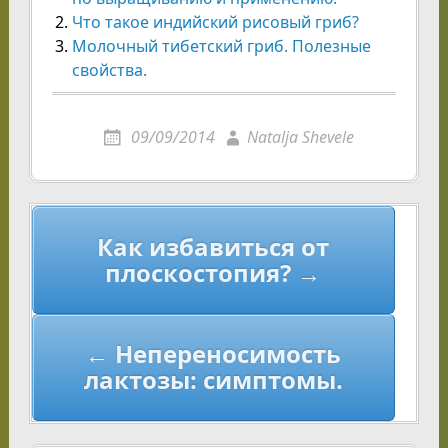
Что такое индийский рисовый гриб?
Молочный тибетский гриб. Полезные
свойства.
09/09/2014
Natalja Shevele
Навигация
Как избавиться от
по
плоскостопия? →
записям
← Непереносимость
лактозы: симптомы.