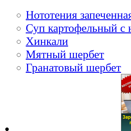
Нототения запеченна
Суп картофельный с
Хинкали
Мятный шербет
Гранатовый шербет