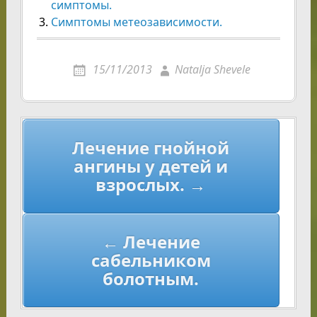
симптомы.
Симптомы метеозависимости.
15/11/2013
Natalja Shevele
Навигация
Лечение гнойной
по
ангины у детей и
записям
взрослых. →
← Лечение
сабельником
болотным.