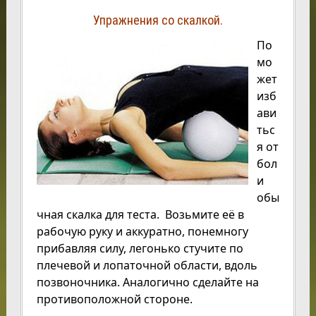
Упражнения со скалкой.
По
мо
жет
изб
ави
тьс
я от
бол
и
обы
чная скалка для теста. Возьмите её в
рабочую
руку
и аккуратно, понемногу
прибавляя силу, легонько стучите по
плечевой и лопаточной области, вдоль
позвоночника. Аналогично сделайте на
противоположной стороне.