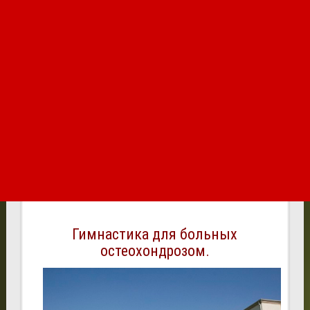
Гимнастика для больных
остеохондрозом.