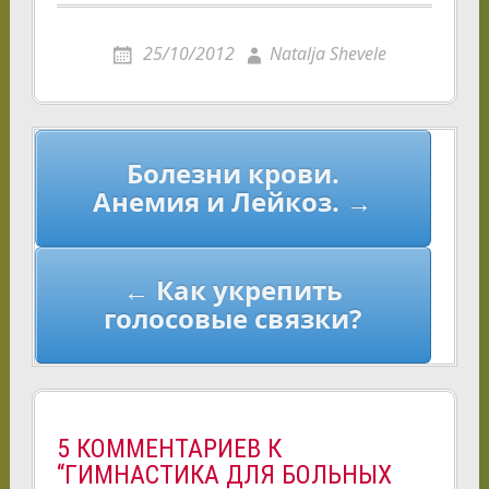
25/10/2012
Natalja Shevele
Навигация
Болезни крови.
по
Анемия и Лейкоз. →
записям
← Как укрепить
голосовые связки?
5 КОММЕНТАРИЕВ К
“ГИМНАСТИКА ДЛЯ БОЛЬНЫХ