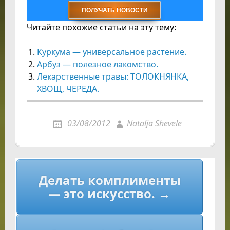
Читайте похожие статьи на эту тему:
Куркума — универсальное растение.
Арбуз — полезное лакомство.
Лекарственные травы: ТОЛОКНЯНКА,
ХВОЩ, ЧЕРЕДА.
03/08/2012
Natalja Shevele
Навигация
Делать комплименты
по
— это искусство. →
записям