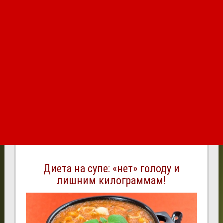
Диета на супе: «нет» голоду и
лишним килограммам!