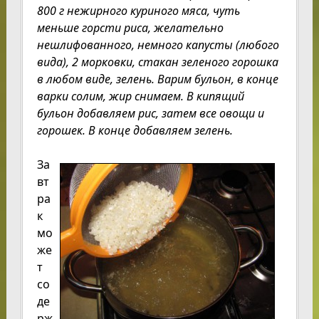
800 г нежирного куриного мяса, чуть
меньше горсти риса, желательно
не
шлифованного, немного капусты (любого
вида), 2 морковки, стакан зеленого горошка
в любом виде, зелень. Варим бульон, в конце
варки солим, жир снимаем. В кипящий
бульон добавляем рис, затем все овощи и
горошек. В конце добавляем зелень.
За
вт
ра
к
мо
же
т
со
де
рж