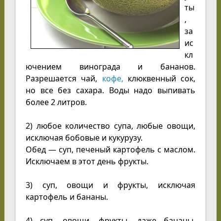
ты
,
за
ис
кл
ючением винограда и бананов.
Разрешается чай,
кофе,
клюквенный сок,
но все без сахара. Воды надо выпивать
более 2 литров.
2) любое количество супа, любые овощи,
исключая бобовые и кукурузу.
Обед — суп, печеный картофель с маслом.
Исключаем в этот день фрукты.
3) суп, овощи и фрукты, исключая
картофель и бананы.
4) суп, овощи, фрукты, даже бананы,