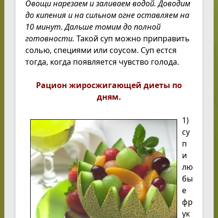
Овощи нарезаем и заливаем водой. Доводим
до кипения и на сильном огне оставляем на
10 минут. Дальше томим до полной
готовности.
Такой суп можно приправить
солью, специями или соусом. Суп естся
тогда, когда появляется чувство голода.
Рацион жиросжигающей диеты по
дням.
1)
су
п
и
лю
бы
е
фр
ук