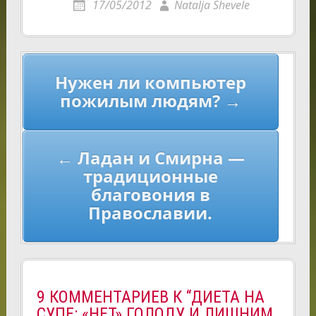
17/05/2012
Natalja Shevele
Навигация
Нужен ли компьютер
по
пожилым людям? →
записям
← Ладан и Смирна —
традиционные
благовония в
Православии.
9 КОММЕНТАРИЕВ К “ДИЕТА НА
СУПЕ: «НЕТ» ГОЛОДУ И ЛИШНИМ