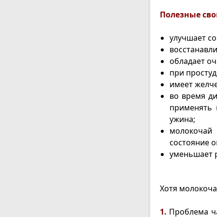
Полезные сво
улучшает со
восстанавли
обладает о
при простуд
имеет желче
во время ди
применять 
ужина;
молокочай 
состояние о
уменьшает р
Хотя молокочай
1.
Проблема ча