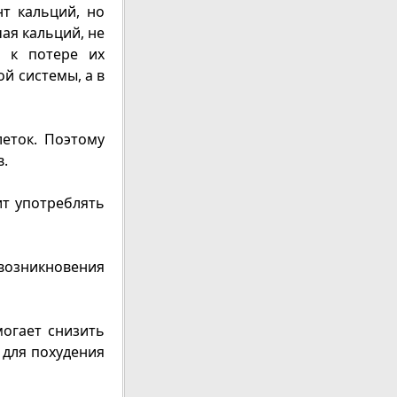
нт кальций, но
ая кальций, не
т к потере их
й системы, а в
еток. Поэтому
в.
ит употреблять
озникновения
могает снизить
 для похудения