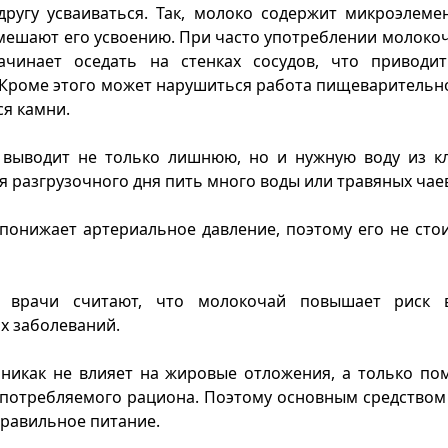
ругу усваиваться. Так, молоко содержит микроэлеме
мешают его усвоению. При часто употреблении молокоч
начинает оседать на стенках сосудов, что приводи
 Кроме этого может нарушиться работа пищеварительно
ся камни.
ыводит не только лишнюю, но и нужную воду из кл
я разгрузочного дня пить много воды или травяных чае
онижает артериальное давление, поэтому его не сто
врачи считают, что молокочай повышает риск в
х заболеваний.
никак не влияет на жировые отложения, а только по
потребляемого рациона. Поэтому основным средством
равильное питание.