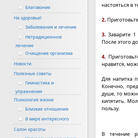
настояться в т
Благовония
На здоровье!
2.
Приготовьте 
Заболевания и лечение
3.
Заварите 1 
Нетрадиционное
После этого до
лечение
Очищение организма
4.
Приготовьт
нравится, мож
Новости
Полезные советы
Для напитка 
Гимнастика и
Конечно, пре
упражнения
душе, то можн
Психология жизни
кипятить. Мол
пользу.
Близкие отношения
В мире интересного
Салон красоты
В течение р