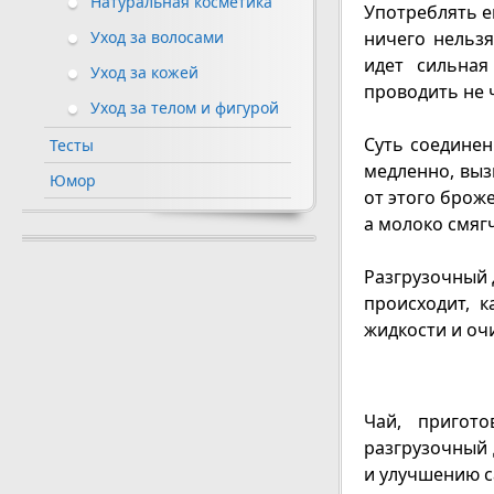
Натуральная косметика
Употреблять е
ничего нельзя
Уход за волосами
идет сильная
Уход за кожей
проводить не 
Уход за телом и фигурой
Суть соединен
Тесты
медленно, выз
Юмор
от этого брож
а молоко смягч
Разгрузочный 
происходит, 
жидкости и оч
Чай, пригот
разгрузочный 
и улучшению с