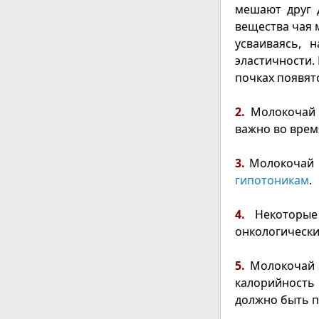
мешают друг д
вещества чая 
усваиваясь, 
эластичности.
почках появят
2.
Молокочай в
важно во врем
3.
Молокочай п
гипотоникам
.
4.
Некоторые 
онкологически
5.
Молокочай 
калорийность 
должно быть п