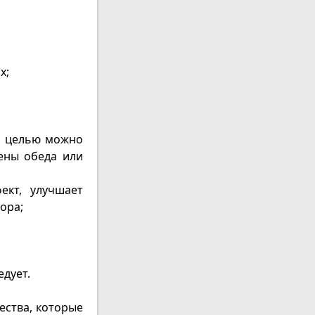
х;
ой целью можно
ены обеда или
ект, улучшает
ора;
едует.
ества, которые