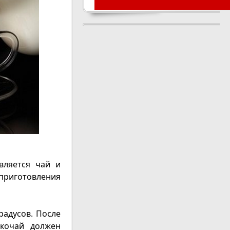
вляется чай и
 приготовления
радусов. После
окочай должен