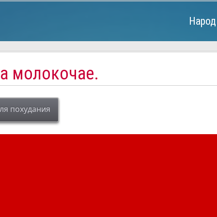
Народ
на молокочае.
ля похудания