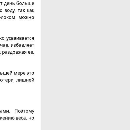
от день больше
 воду, так как
молоком можно
ко усваивается
чае, избавляет
 раздражая ее,
льшей мере это
потери лишней
ами. Поэтому
жению веса, но