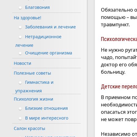
Благовония
Обязательно 
помощью – выз
На здоровье!
травмпункт.
Заболевания и лечение
Нетрадиционное
Психологическ
лечение
Не нужно ругат
Очищение организма
чадо, попытай
Новости
доктор его обя
больницу.
Полезные советы
Гимнастика и
Детские перело
упражнения
В приемном по
Психология жизни
необходимости
Близкие отношения
опасаться это
В мире интересного
не может повр
Салон красоты
Независимо от