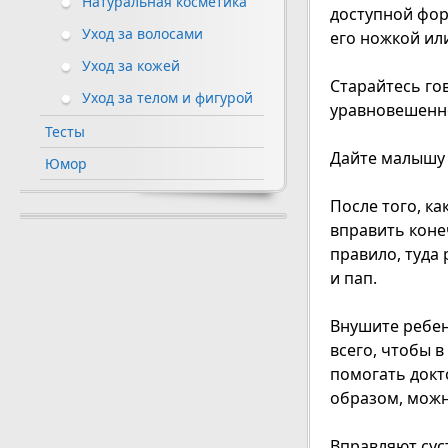
Натуральная косметика
доступной фор
Уход за волосами
его ножкой ил
Уход за кожей
Старайтесь го
Уход за телом и фигурой
уравновешенно
Тесты
Дайте малышу 
Юмор
После того, к
вправить коне
правило, туда
и пап.
Внушите ребенк
всего, чтобы в
помогать докт
образом, можн
Вправляют сус