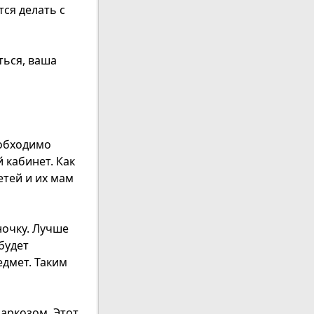
ся делать с
ться, ваша
еобходимо
 кабинет. Как
етей и их мам
ночку. Лучше
будет
едмет. Таким
аркозом. Этот