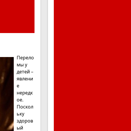
Перело
мы у
детей –
явлени
е
нередк
ое.
Поскол
ьку
здоров
ый