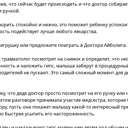
ме, что сейчас будет происходить и что доктор собирает
и ручкой.
ворить спокойно и нежно, это поможет ребенку успокои
сть подействует лучше любого лекарства.
игрушку или предложите поиграть в Доктора Айболита.
ак травматолог посмотрит на снимок и определит, что н
чность и наложить гипс, малыша заберут в процедурный
 родителей не пускают. Это самый сложный момент для д
у, что дядя доктор просто посмотрит на его ручку или 
 этом разговоре принимала участие медсестра, которая 
ору, пусть она покажет малышу какой-то интересный пр
о быстрее усыпить его настороженность.
тавы и накладывают гипс маленьким детям под общим н