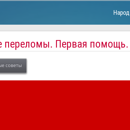
Народ
е переломы. Первая помощь.
ые советы