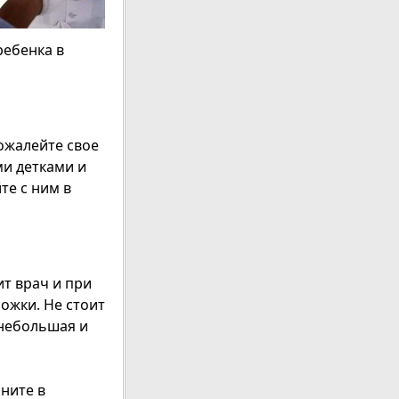
ебенка в
Пожалейте свое
ми детками и
те с ним в
т врач и при
ожки. Не стоит
 небольшая и
сните в