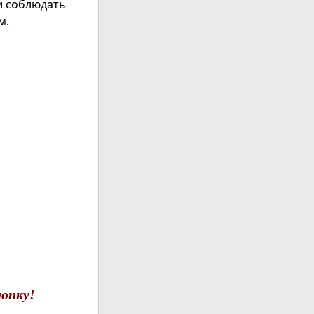
 и соблюдать
м.
опку!