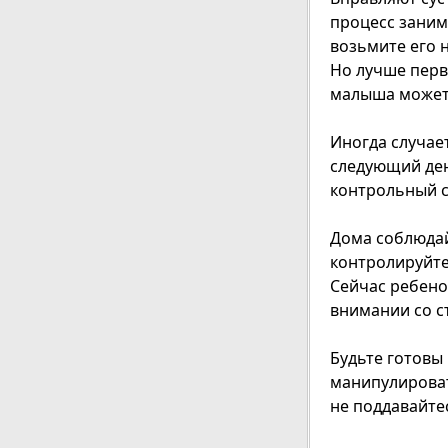
процесс занима
возьмите его н
Но лучше перв
малыша может 
Иногда случает
следующий ден
контрольный 
Дома соблюдай
контролируйте
Сейчас ребено
внимании со с
Будьте готовы 
манипулироват
не поддавайте