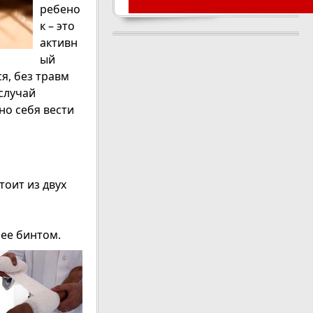
ребено
к – это
активн
ый
ся, без травм
 случай
о себя вести
тоит из двух
ее бинтом.