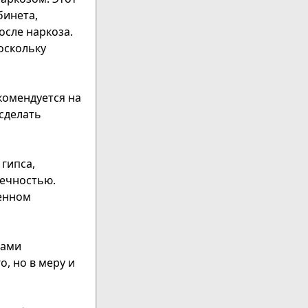
бинета,
осле наркоза.
оскольку
екомендуется на
сделать
гипса,
ечностью.
енном
лами
, но в меру и