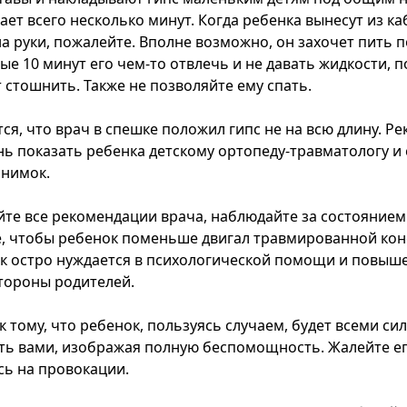
ет всего несколько минут. Когда ребенка вынесут из ка
а руки, пожалейте. Вполне возможно, он захочет пить п
ые 10 минут его чем-то отвлечь и не давать жидкости, п
стошнить. Также не позволяйте ему спать.
ся, что врач в спешке положил гипс не на всю длину. Р
ь показать ребенка детскому ортопеду-травматологу и 
снимок.
те все рекомендации врача, наблюдайте за состоянием 
, чтобы ребенок поменьше двигал травмированной кон
к остро нуждается в психологической помощи и повыш
тороны родителей.
к тому, что ребенок, пользуясь случаем, будет всеми си
ь вами, изображая полную беспомощность. Жалейте его
сь на провокации.