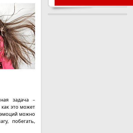
нная задача –
 как это может
х эмоций можно
гу, побегать,