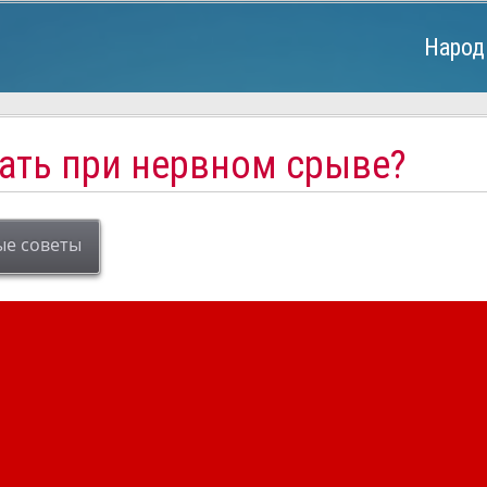
Народ
лать при нервном срыве?
ые советы