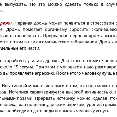
е выпускать. Но это можно сделать только в случа
лы.
дрожи.
Нервная дрожь может появиться в стрессовой 
е. Дрожь помогает организму сбросить скопившеес
ельзя останавливать. Прерванная нервная дрожь вызы
ется потом в психосоматические заболевания. Дрожь 
тдельные его части.
старайтесь усилить дрожь. Для этого возьмите челов
 около 15 секунд. При этом с человеком надо разговари
о вы проявляете агрессию. После этого человеку лучше 
.
Негативный момент истерики в том, что она может п
сов. Истерика характеризуется высокой активностью,
льными позами. Прервать истерику можно, сделав что
еловека, дав пощечину, резким окриком, уронив громко 
гда, необходимо дать воды и помочь человеку уснуть.