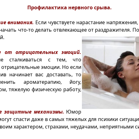
Профилактика нервного срыва.
ние внимания.
Если чувствуете нарастание напряжения, 
и начать что-то делать отвлекающее от раздражителя.
По
й.
ие от отрицательных эмоций.
не сталкиваться с тем, что
с отрицательные эмоции. Но если
тив начинает вас доставать, то
енить ароматерапию, йогу,
ом, тяжелую физическую работу,
е защитные механизмы.
Юмор
могут спасти даже в самых тяжелых для психики ситуаци
своим характером, страхами, неудачами, неприятными с