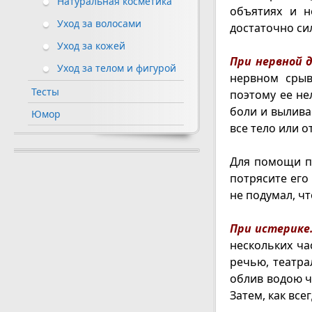
Натуральная косметика
объятиях и н
Уход за волосами
достаточно си
Уход за кожей
При нервной 
Уход за телом и фигурой
нервном срыв
Тесты
поэтому ее н
боли и вылива
Юмор
все тело или о
Для помощи по
потрясите его
не подумал, чт
При истерике
нескольких ча
речью, театра
облив водою ч
Затем, как все