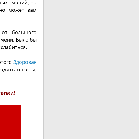
ных эмоций, но
нно может вам
 от большого
емени. Было бы
сслабиться.
этого
Здоровая
одить в гости,
опку!