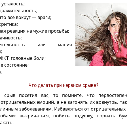
 усталость;
дражительность;
то все вокруг — враги;
критика;
ая реакция на чужие просьбы;
дчивость;
тельность или мания
;
ЖКТ, головные боли;
е состояние;
.
Что делать при нервном срыве?
 срыв посетил вас, то помните, что первостепе
 отрицательных эмоций, а не загонять их вовнутрь, так
зличным заболеваниям. Избавляться от отрицательны
обами: выкричаться, побить подушку, порвать бума
акать.