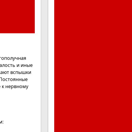
агополучная
алость и иные
икают вспышки
. Постоянные
е к нервному
м: