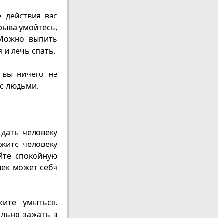
е действия вас
рыва умойтесь,
 Можно выпить
 и лечь спать.
 вы ничего не
 с людьми.
дать человеку
жите человеку
йте спокойную
век может себя
ите умыться.
ильно зажать в