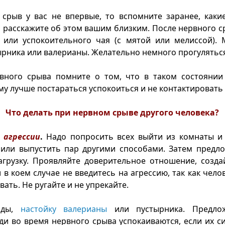
срыв у вас не впервые, то вспомните заранее, каки
и расскажите об этом вашим близким. После нервного с
 или успокоительного чая (с мятой или мелиссой).
ырника или валерианы. Желательно немного прогуляться
вного срыва помните о том, что в таком состоянии
му лучше постараться успокоиться и не контактировать
Что делать при нервном срыве другого человека?
 агрессии
.
Надо попросить всех выйти из комнаты и 
 или выпустить пар другими способами. Затем предло
агрузку. Проявляйте доверительное отношение, созда
и в коем случае не введитесь на агрессию, так как чело
ать. Не ругайте и не упрекайте.
оды,
настойку валерианы
или пустырника. Предлож
и во время нервного срыва успокаиваются, если их с