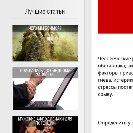
Лучшие статьи
ЧЕГО МЫ БОИМСЯ?
Человеческие 
обстановка, э
ДОИГРАЛИСЬ ДО СИНДРОМА
факторы приво
ЗАПЯСТЬЯ
гнева, истери
стрессы посте
срыву.
МУЖСКИЕ АФРОДИЗИАКИ ДЛЯ
Определить у 
ПОТЕНЦИИ