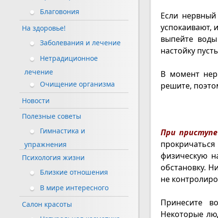
Благовония
Если нервный 
успокаивают, 
На здоровье!
выпейте воды
Заболевания и лечение
настойку пуст
Нетрадиционное
лечение
В момент нер
Очищение организма
решите, поэто
Новости
Полезные советы
Гимнастика и
При приступе
прокричаться
упражнения
физическую н
Психология жизни
обстановку. Н
Близкие отношения
не контролиров
В мире интересного
Принесите в
Салон красоты
Некоторые люд