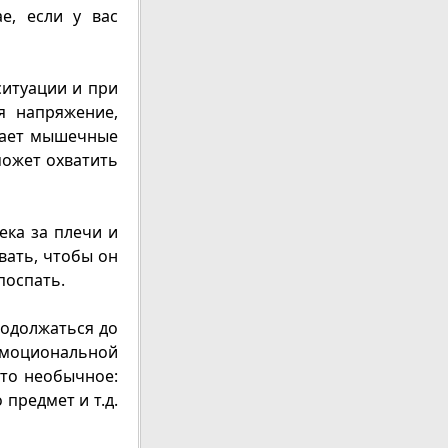
е, если у вас
ситуации и при
я напряжение,
вает мышечные
может охватить
ека за плечи и
вать, чтобы он
поспать.
родолжаться до
 эмоциональной
-то необычное:
предмет и т.д.