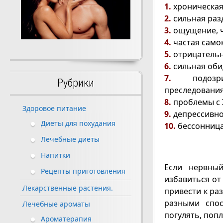
1.
хроническая
2.
сильная раз
3.
ощущение, ч
4.
частая само
5.
отрицательн
6.
сильная оби
7.
подозри
Рубрики
преследования
8.
проблемы с 
Здоровое питание
9.
депрессивно
Диеты для похудания
10.
бессонница
Лечебные диеты
Напитки
Если нервный
Рецепты приготовления
избавиться от
Лекарственные растения.
привести к ра
разными спос
Лечебные ароматы
погулять, попл
Ароматерапия