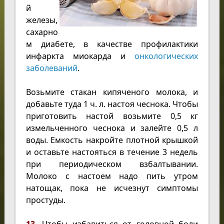
й
железы,
сахарно
м диабете, в качестве профилактики
инфаркта миокарда и
онкологических
заболеваний
.
Возьмите стакан кипяченого молока, и
добавьте туда 1 ч. л. настоя чеснока. Чтобы
приготовить настой возьмите 0,5 кг
измельченного чеснока и залейте 0,5 л
воды. Емкость накройте плотной крышкой
и оставьте настояться в течение 3 недель
при периодическом взбалтывании.
Молоко с настоем надо пить утром
натощак, пока не исчезнут симптомы
простуды.
13.
Чтобы избавиться от головной боли