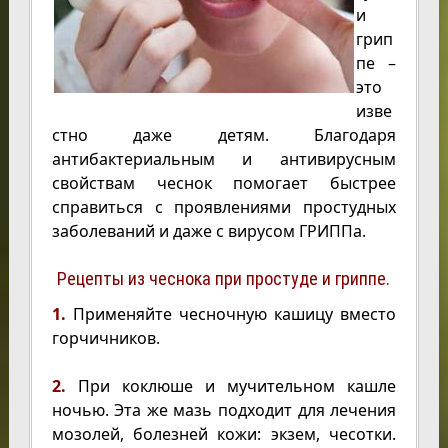
и
грип
пе –
это
изве
стно даже детям. Благодаря
антибактериальным и антивирусным
свойствам чеснок помогает быстрее
справиться с проявлениями простудных
заболеваний и даже с вирусом ГРИППа.
Рецепты из чеснока при простуде и гриппе.
1.
Применяйте чесночную кашицу вместо
горчичников.
2.
При коклюше и мучительном кашле
ночью. Эта же мазь подходит для лечения
мозолей, болезней кожи: экзем, чесотки.