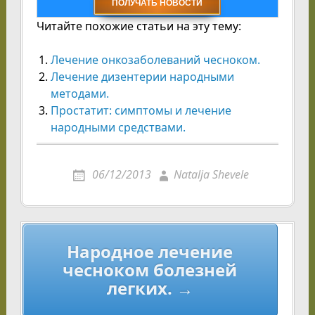
Читайте похожие статьи на эту тему:
Лечение онкозаболеваний чесноком.
Лечение дизентерии народными
методами.
Простатит: симптомы и лечение
народными средствами.
06/12/2013
Natalja Shevele
Навигация
Народное лечение
по
чесноком болезней
записям
легких. →