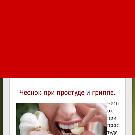
Чеснок при простуде и гриппе.
Чесн
ок
при
прос
туде