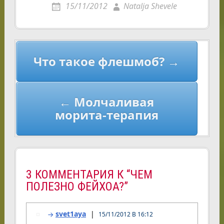
15/11/2012
Natalja Shevele
Навигация
Что такое флешмоб? →
по
записям
← Молчаливая
морита-терапия
3 КОММЕНТАРИЯ К “ЧЕМ
ПОЛЕЗНО ФЕЙХОА?”
svet1aya
15/11/2012 В 16:12