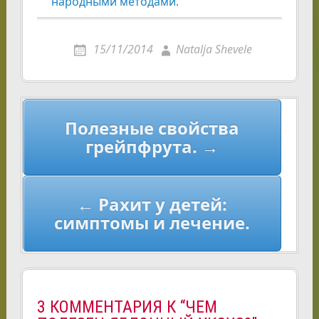
народными методами.
15/11/2014
Natalja Shevele
Навигация
Полезные свойства
по
грейпфрута. →
записям
← Рахит у детей:
симптомы и лечение.
3 КОММЕНТАРИЯ К “ЧЕМ