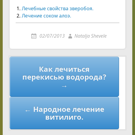
Лечебные свойства зверобоя.
Лечение соком алоэ.
02/07/2013
Natalja Shevele
Навигация
Как лечиться
по
перекисью водорода?
записям
→
← Народное лечение
витилиго.