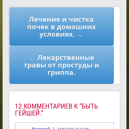
Навигация
Лечение и чистка
по
почек в домашних
записям
условиях. →
← Лекарственные
травы от простуды и
гриппа.
12 КОММЕНТАРИЕВ К “БЫТЬ
ГЕЙШЕЙ.”
Валерий