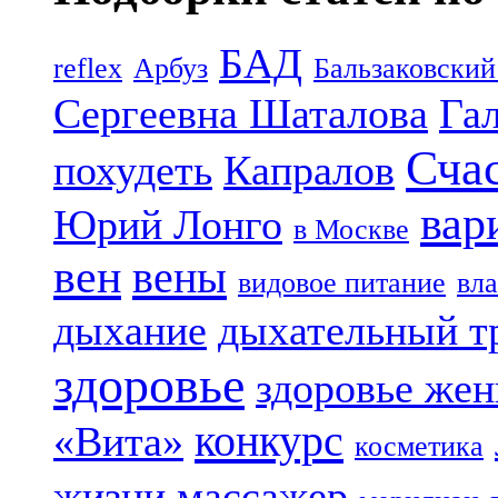
БАД
reflex
Арбуз
Бальзаковский
Сергеевна Шаталова
Га
Сча
похудеть
Капралов
вар
Юрий Лонго
в Москве
вен
вены
видовое питание
вла
дыхание
дыхательный т
здоровье
здоровье же
конкурс
«Вита»
косметика
жизни
массажер