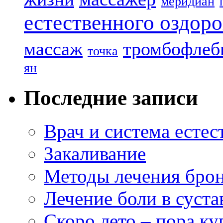
меридиан
естественного оздор
массаж
тромбофлеб
точка
ян
Последние записи
Врач и система естес
Закаливание
Методы лечения бро
Лечение боли в сустав
Скоро лето – пора ку