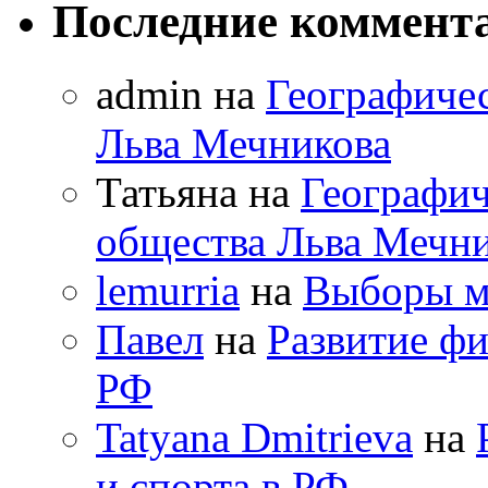
Последние коммент
admin на
Географичес
Льва Мечникова
Татьяна на
Географич
общества Льва Мечн
lemurria
на
Выборы м
Павел
на
Развитие фи
РФ
Tatyana Dmitrieva
на
и спорта в РФ