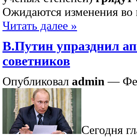
Ожидаются изменения во 
Читать далее »
В.Путин упразднил ап
советников
Опубликовал
admin
— Фев
Сегодня гл