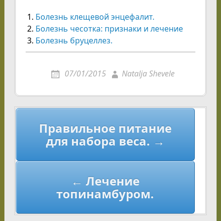
Болезнь клещевой энцефалит.
Болезнь чесотка: признаки и лечение
Болезнь бруцеллез.
07/01/2015
Natalja Shevele
Навигация
Правильное питание
по
для набора веса. →
записям
← Лечение
топинамбуром.