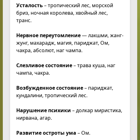
Усталость
– тропический лес, морской
бриз, ночная королева, хвойный лес,
транс.
Нервное переутомление
— лакшми, жанг-
жунг, махарадж, магия, париджат, Ом,
чакра, абсолют, наг чампа.
Слезливое состояние
– трава куша, наг
чампа, чакра.
Возбужденное состояние
– париджат,
кундалини, тропический лес.
Нарушение психики
– долкар миристика,
нирвана, агар.
Развитие остроты ума
– Ом.