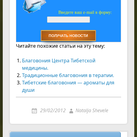
Введите ваш e-mail в форму:
Читайте похожие статьи на эту тему:
Благовония Центра Тибетской
медицины.
Традиционные благовония в терапии.
Тибетские благовония — ароматы для
души
29/02/2012
Natalja Shevele
Навигация