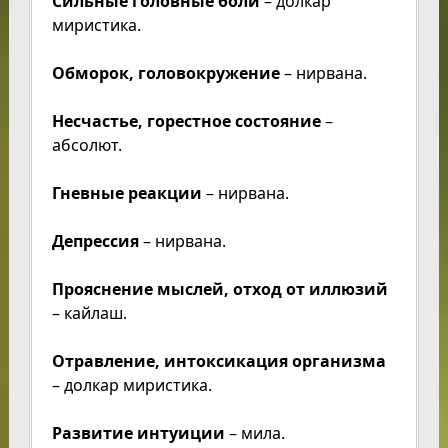
Сильные головные боли
– долкар
миристика.
Обморок, головокружение
– нирвана.
Несчастье, горестное состояние
–
абсолют.
Гневные реакции
– нирвана.
Депрессия
– нирвана.
Прояснение мыслей, отход от иллюзий
– кайлаш.
Отравление, интоксикация организма
– долкар миристика.
Развитие интуиции
– мила.