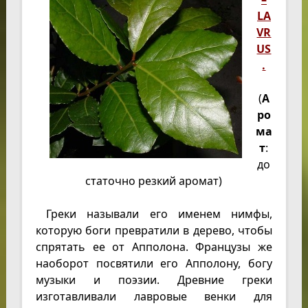
LA
VR
US
.
(
А
ро
ма
т
:
до
статочно резкий аромат)
Греки называли его именем нимфы,
которую боги превратили в дерево, чтобы
спрятать ее от Апполона. Французы же
наоборот посвятили его Апполону, богу
музыки и поэзии. Древние греки
изготавливали лавровые венки для