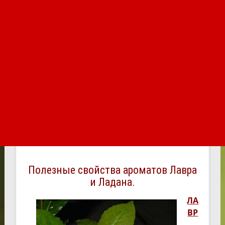
Полезные свойства ароматов Лавра
и Ладана.
ЛА
ВР
–