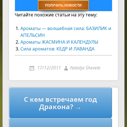
Читайте похожие статьи на эту тему:
Ароматы — волшебная сила: БАЗИЛИК и
АПЕЛЬСИН
Ароматы ЖАСМИНА И КАЛЕНДУЛЫ
Сила ароматов: КЕДР И ЛАВАНДА
17/12/2011
Natalja Shevele
Навигация
С кем встречаем год
по
Дракона? →
записям