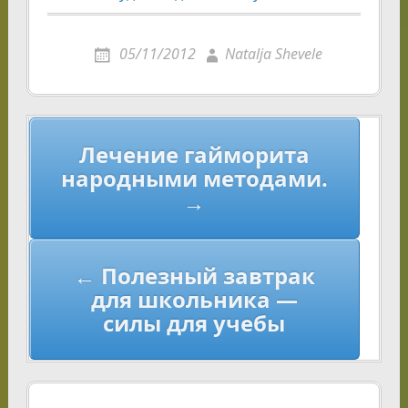
05/11/2012
Natalja Shevele
Навигация
Лечение гайморита
по
народными методами.
записям
→
← Полезный завтрак
для школьника —
силы для учебы