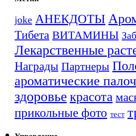
Аро
АНЕКДОТЫ
joke
Тибета
ВИТАМИНЫ
Заб
Лекарственные раст
Пол
Награды
Партнеры
ароматические пало
здоровье
красота
мас
т
прикольные фото
тест