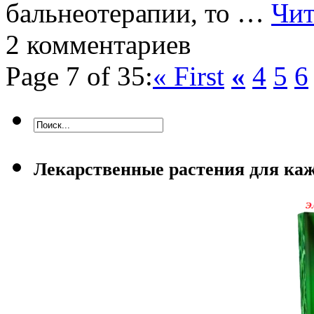
бальнеотерапии, то …
Чит
2 комментариев
Page 7 of 35:
« First
«
4
5
6
Лекарственные растения для каж