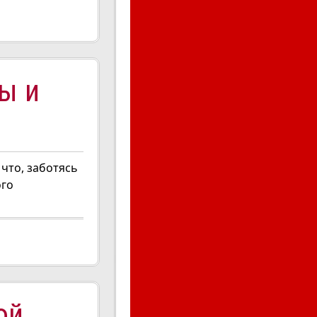
ы и
то, заботясь
ого
ой