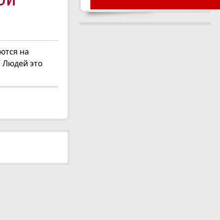
ются на
” Людей это