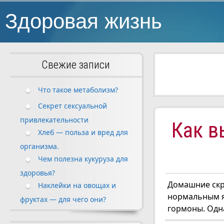
Здоровая жизнь
Свежие записи
Что такое метаболизм?
Секрет сексуальной
привлекательности
Как в
Хлеб — польза и вред для
организма.
Чем полезна кукуруза для
здоровья?
Домашние скра
Наклейки на овощах и
нормальным я
фруктах — для чего они?
гормоны. Одна