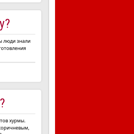
у?
ы люди знали
иготовления
?
тов хурмы.
-коричневым,