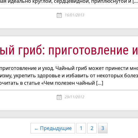
ая идеально круглой, сердцевидной, приплюснутой и […
16/01/2013
ый гриб: приготовление и
 приготовление и уход. Чайный гриб может принести мн
зму, укрепить здоровье и избавить от некоторых болез
читать в статье «Чем полезен чайный […]
29/11/2012
ия
← Предыдущие
1
2
3