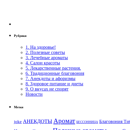
Рубрики
1. На здоровье!
2. Полезные советы
3. Лечебные ароматы
4. Салон красоты
5. Лекарственные растения.
6. Традиционные благовония
7. Анекдоты и афоризмы
8. Здоровое питание и диеты
9. О вкусах не спорят
Новости
Метки
Аромат
АНЕКДОТЫ
Благовония Ти
joke
БЕССОННИЦА