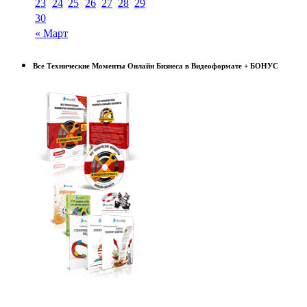
23
24
25
26
27
28
29
30
« Март
Все Технические Моменты Онлайн Бизнеса в Видеоформате + БОНУС