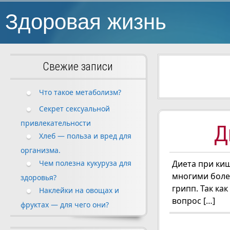
Здоровая жизнь
Свежие записи
Что такое метаболизм?
Секрет сексуальной
привлекательности
Д
Хлеб — польза и вред для
организма.
Чем полезна кукуруза для
Диета при ки
многими болез
здоровья?
грипп. Так ка
Наклейки на овощах и
вопрос […]
фруктах — для чего они?