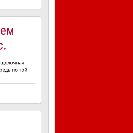
уем
с.
о щелочная
редь по той