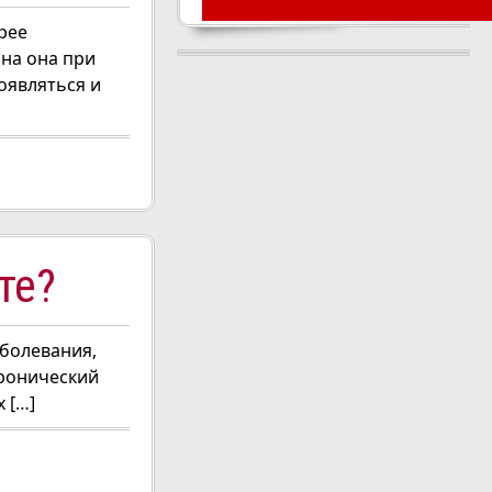
рее
на она при
оявляться и
те?
аболевания,
хронический
 […]