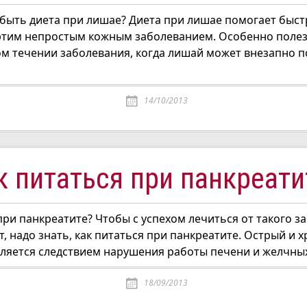
 быть диета при лишае? Диета при лишае помогает быст
 этим непростым кожным заболеванием. Особенно полез
м течении заболевания, когда лишай может внезапно п
14/10/2013
к питаться при панкреати
при панкреатите? Чтобы с успехом лечиться от такого з
т, надо знать, как питаться при панкреатите. Острый и 
вляется следствием нарушения работы печени и желчных
18/09/2013