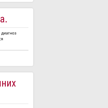
а.
 диагноз
ся
шних