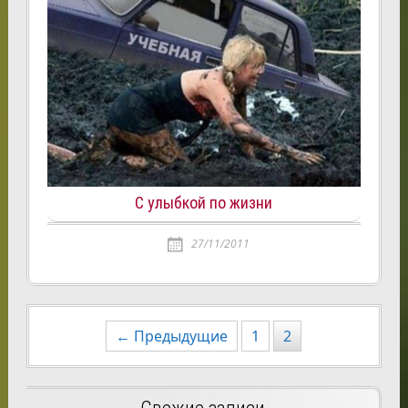
С улыбкой по жизни
27/11/2011
Навигация
← Предыдущие
1
2
по
записям