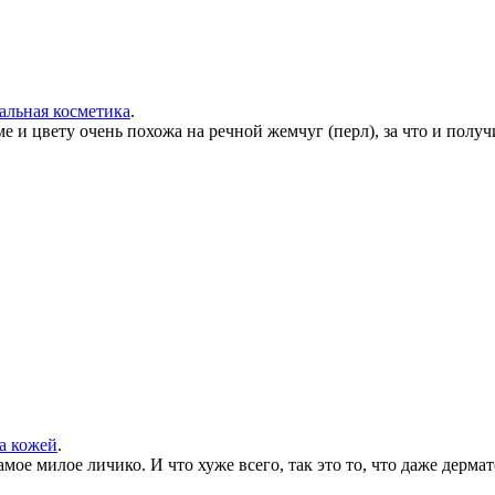
альная косметика
.
е и цвету очень похожа на речной жемчуг (перл), за что и полу
за кожей
.
ое милое личико. И что хуже всего, так это то, что даже дерма