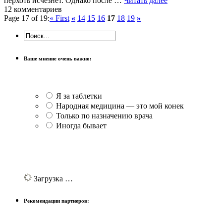
перхоть исчезнет. Однако после …
Читать далее
12 комментариев
Page 17 of 19:
« First
«
14
15
16
17
18
19
»
Ваше мнение очень важно:
Я за таблетки
Народная медицина — это мой конек
Только по назначению врача
Иногда бывает
Загрузка …
Рекомендации партнеров: